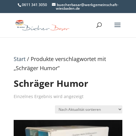
0611 341 3050
buecherbasar@werkgemeinschaft-
wiesbaden.de
Start
/ Produkte verschlagwortet mit
„Schräger Humor“
Schräger Humor
Einzelnes Ergebnis wird angezeigt