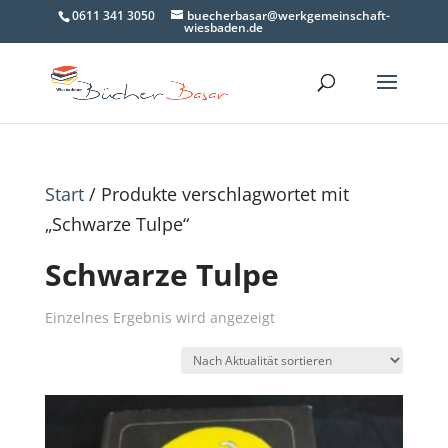
0611 341 3050
buecherbasar@werkgemeinschaft-
wiesbaden.de
Start
/ Produkte verschlagwortet mit
„Schwarze Tulpe“
Schwarze Tulpe
Einzelnes Ergebnis wird angezeigt