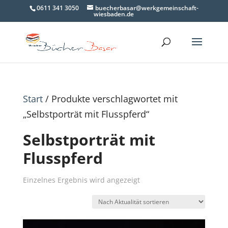
0611 341 3050
buecherbasar@werkgemeinschaft-
wiesbaden.de
Start
/ Produkte verschlagwortet mit
„Selbstporträt mit Flusspferd“
Selbstporträt mit
Flusspferd
Einzelnes Ergebnis wird angezeigt