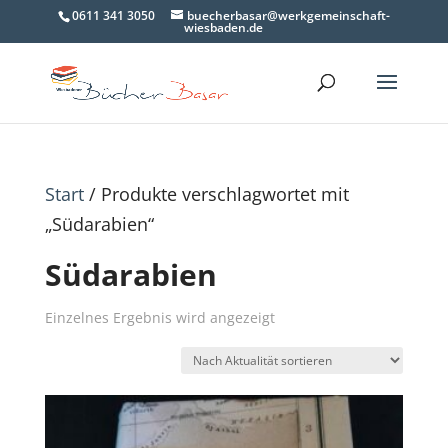
0611 341 3050
buecherbasar@werkgemeinschaft-
wiesbaden.de
Start
/ Produkte verschlagwortet mit
„Südarabien“
Südarabien
Einzelnes Ergebnis wird angezeigt