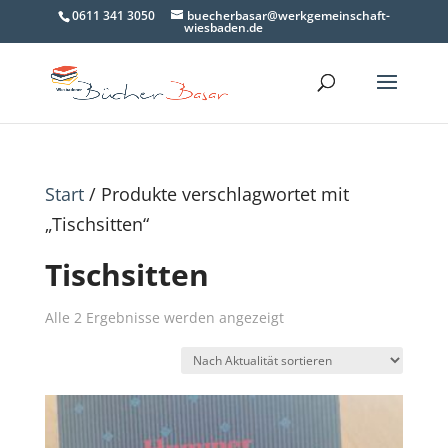
0611 341 3050
buecherbasar@werkgemeinschaft-
wiesbaden.de
Start
/ Produkte verschlagwortet mit
„Tischsitten“
Tischsitten
Nach
Alle 2 Ergebnisse werden angezeigt
Aktualität
sortiert