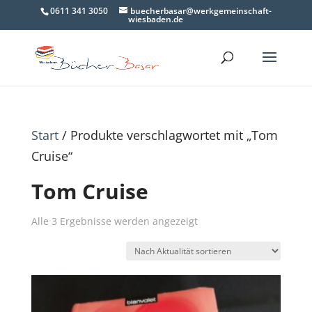
0611 341 3050
buecherbasar@werkgemeinschaft-
wiesbaden.de
Start
/ Produkte verschlagwortet mit „Tom
Cruise“
Tom Cruise
Nach
Alle 3 Ergebnisse werden angezeigt
Aktualität
sortiert