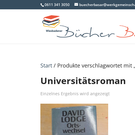
0611 341 3050
buecherbasar@werkgemeinscha
Start
/ Produkte verschlagwortet mit 
Universitätsroman
Einzelnes Ergebnis wird angezeigt