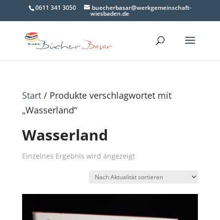
0611 341 3050
buecherbasar@werkgemeinschaft-
wiesbaden.de
Start
/ Produkte verschlagwortet mit
„Wasserland“
Wasserland
Einzelnes Ergebnis wird angezeigt