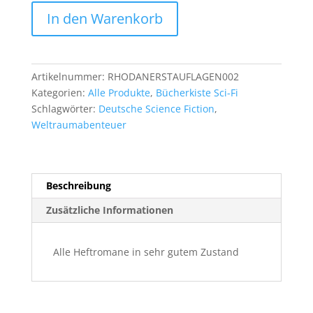
25
In den Warenkorb
Perry
Rhodan
Heftromane
Erstauflagen
Artikelnummer:
RHODANERSTAUFLAGEN002
(Nr.
Kategorien:
Alle Produkte
,
Bücherkiste Sci-Fi
1558-
Schlagwörter:
Deutsche Science Fiction
,
1582)
Weltraumabenteuer
Menge
Beschreibung
Zusätzliche Informationen
Alle Heftromane in sehr gutem Zustand