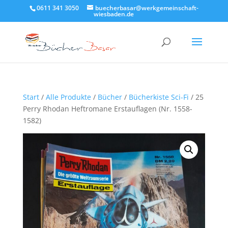
0611 341 3050
buecherbasar@werkgemeinschaft-
wiesbaden.de
Start
/
Alle Produkte
/
Bücher
/
Bücherkiste Sci-Fi
/ 25
Perry Rhodan Heftromane Erstauflagen (Nr. 1558-
1582)