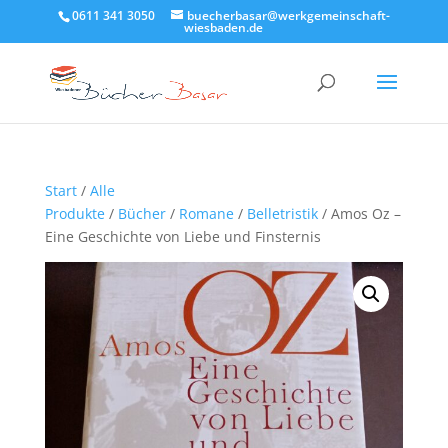
0611 341 3050
buecherbasar@werkgemeinschaft-
wiesbaden.de
Start
/
Alle
Produkte
/
Bücher
/
Romane
/
Belletristik
/ Amos Oz –
Eine Geschichte von Liebe und Finsternis