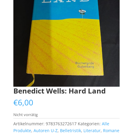
Benedict Wells: Hard Land
€
6,00
Nicht vorrätig
Artikelnummer:
9783763272617
Kategorien:
Alle
Produkte
,
Autoren U-Z
,
Belletristik
,
Literatur
,
Romane