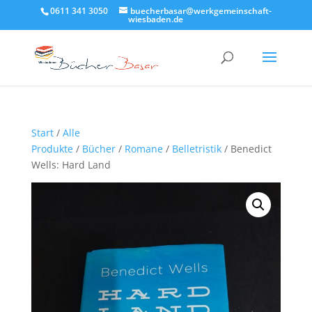
0611 341 3050
buecherbasar@werkgemeinschaft-
wiesbaden.de
Start
/
Alle
Produkte
/
Bücher
/
Romane
/
Belletristik
/ Benedict
Wells: Hard Land