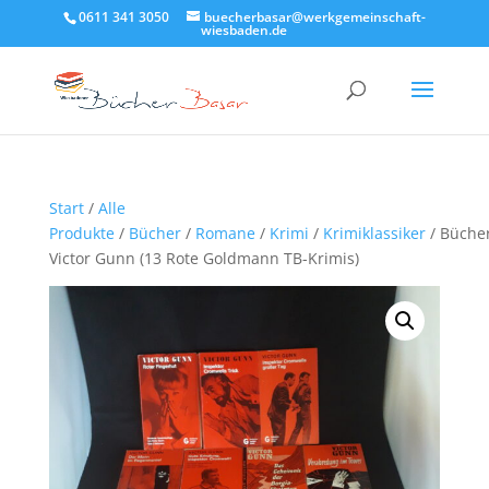
0611 341 3050
buecherbasar@werkgemeinschaft-
wiesbaden.de
Start
/
Alle
Produkte
/
Bücher
/
Romane
/
Krimi
/
Krimiklassiker
/ Bücher
Victor Gunn (13 Rote Goldmann TB-Krimis)