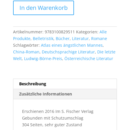
Christoph
In den Warenkorb
Ransmayr:
Cox
oder
Der
Artikelnummer:
9783100829511
Kategorien:
Alle
Lauf
Produkte
,
Belletristik
,
Bücher
,
Literatur
,
Romane
der
Schlagwörter:
Atlas eines ängstlichen Mannes
,
Zeit
China-Roman
,
Deutschsprachige Literatur
,
Die letzte
Menge
Welt
,
Ludwig-Börne-Preis
,
Österreichische Literatur
Beschreibung
Zusätzliche Informationen
Erschienen 2016 Im S. Fischer Verlag
Gebunden mit Schutzumschlag
304 Seiten, sehr guter Zustand