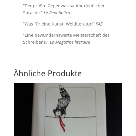
“Der größte Gegenwartsautor deutscher
Sprache.”
Le Repubblica
“Was für eine Kunst. Weltliteratur!”
FAZ
“Eine bewundernswerte Meisterschaft des
Schreibens.”
Le Magazine literaire
Ähnliche Produkte