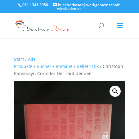
0611 341 3050
buecherbasar@werkgemeinschaft-
wiesbaden.de
Start
/
Alle
Produkte
/
Bücher
/
Romane
/
Belletristik
/ Christoph
Ransmayr: Cox oder Der Lauf der Zeit