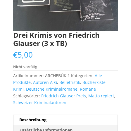
Drei Krimis von Friedrich
Glauser (3 x TB)
€
5,00
Nicht vorrätig
Artikelnummer:
ARCHEBÜKI1
Kategorien:
Alle
Produkte
,
Autoren A-G
,
Belletristik
,
Bücherkiste
Krimi
,
Deutsche Kriminalromane
,
Romane
Schlagwörter:
Friedrich Glauser Preis
,
Matto regiert
,
Schweizer Kriminalautoren
Beschreibung
Zusätzliche Informationen