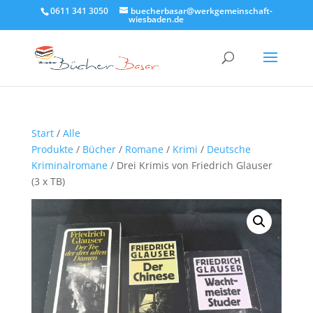
0611 341 3050
buecherbasar@werkgemeinschaft-
wiesbaden.de
Start
/
Alle
Produkte
/
Bücher
/
Romane
/
Krimi
/
Deutsche
Kriminalromane
/ Drei Krimis von Friedrich Glauser
(3 x TB)