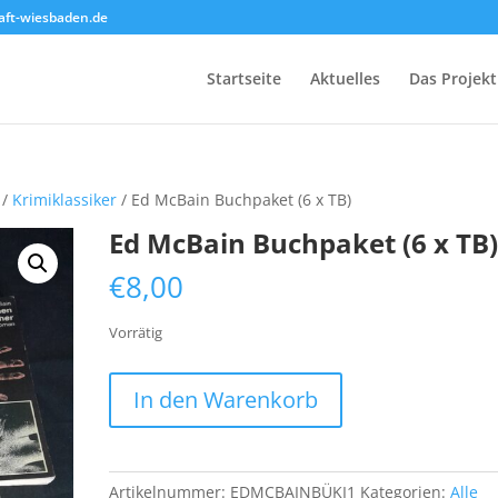
ft-wiesbaden.de
Startseite
Aktuelles
Das Projekt
/
Krimiklassiker
/ Ed McBain Buchpaket (6 x TB)
Ed McBain Buchpaket (6 x TB
€
8,00
Vorrätig
Ed
In den Warenkorb
McBain
Buchpaket
(6
x
Artikelnummer:
EDMCBAINBÜKI1
Kategorien:
Alle