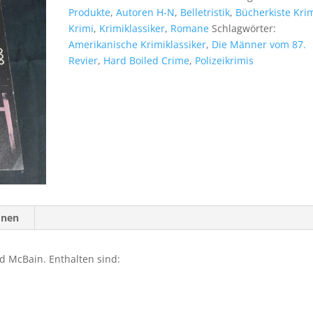
TB)
Produkte
,
Autoren H-N
,
Belletristik
,
Bücherkiste Kri
Menge
Krimi
,
Krimiklassiker
,
Romane
Schlagwörter:
Amerikanische Krimiklassiker
,
Die Männer vom 87.
Revier
,
Hard Boiled Crime
,
Polizeikrimis
onen
Ed McBain. Enthalten sind: