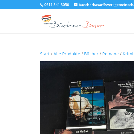
0611 341 3050
buecherbasar@werkgemeinscha
Start
/
Alle Produkte
/
Bücher
/
Romane
/
Krimi