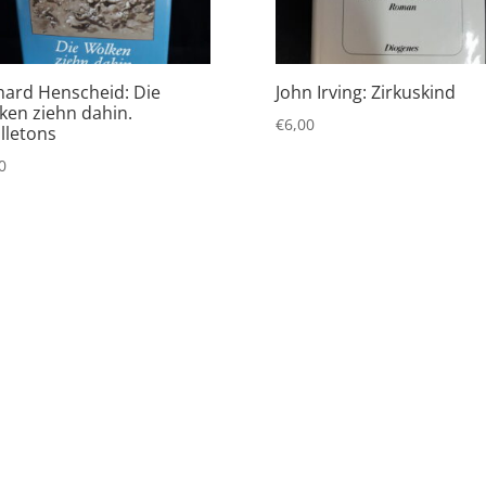
hard Henscheid: Die
John Irving: Zirkuskind
ken ziehn dahin.
€
6,00
lletons
0