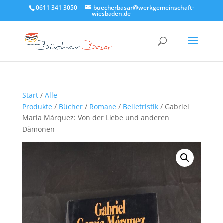
0611 341 3050
buecherbasar@werkgemeinschaft-
wiesbaden.de
Start
/
Alle
Produkte
/
Bücher
/
Romane
/
Belletristik
/ Gabriel
Maria Márquez: Von der Liebe und anderen
Dämonen