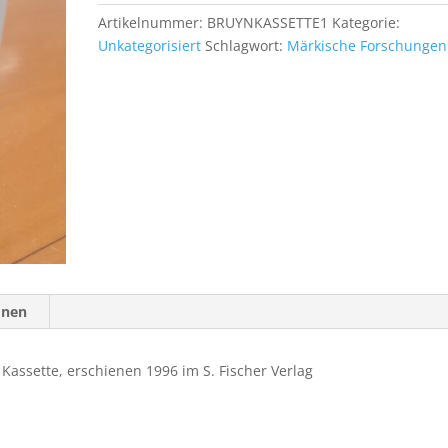
(3
Artikelnummer:
BRUYNKASSETTE1
Kategorie:
Bände)
Unkategorisiert
Schlagwort:
Märkische Forschungen
Menge
onen
Kassette, erschienen 1996 im S. Fischer Verlag