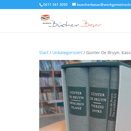
0611 341 3050
buecherbasar@werkgemeinscha
Start
/
Unkategorisiert
/ Günter De Bruyn: Kass