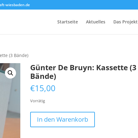
ft-wiesbaden.de
Startseite
Aktuelles
Das Projekt
ette (3 Bände)
Günter De Bruyn: Kassette (3
Bände)
€
15,00
Vorrätig
Günter
In den Warenkorb
De
Bruyn:
Kassette