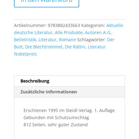
Grass:
Ein
weites
Feld
Artikelnummer:
9783882433663
Kategorien:
Aktuelle
Menge
deutsche Literatur
,
Alle Produkte
,
Autoren A-G
,
Belletristik
,
Literatur
,
Romane
Schlagwörter:
Der
Butt
,
Die Blechtrommel
,
Die Rättin
,
Literatur
Nobelpreis
Beschreibung
Zusätzliche Informationen
Erschienen 1995 im Steidl Verlag. 1. Auflage
Gebunden mit Schutzumschlag
812 Seiten, sehr guter Zustand