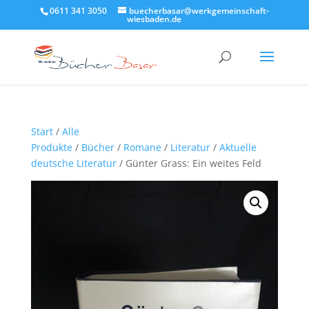
0611 341 3050
buecherbasar@werkgemeinschaft-
wiesbaden.de
Start
/
Alle
Produkte
/
Bücher
/
Romane
/
Literatur
/
Aktuelle
deutsche Literatur
/ Günter Grass: Ein weites Feld