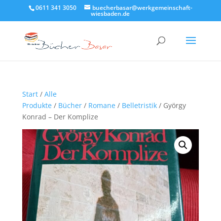
0611 341 3050
buecherbasar@werkgemeinschaft-
wiesbaden.de
Start
/
Alle
Produkte
/
Bücher
/
Romane
/
Belletristik
/ György
Konrad – Der Komplize