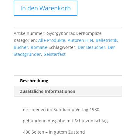
György
In den Warenkorb
Konrad
-
Der
Komplize
Artikelnummer:
GyörgyKonradDerKomplize
Menge
Kategorien:
Alle Produkte
,
Autoren H-N
,
Belletristik
,
Bücher
,
Romane
Schlagwörter:
Der Besucher
,
Der
Stadtgründer
,
Geisterfest
Beschreibung
Zusätzliche Informationen
erschienen im Suhrkamp Verlag 1980
gebundene Ausgabe mit Schutzumschlag
480 Seiten – in gutem Zustand