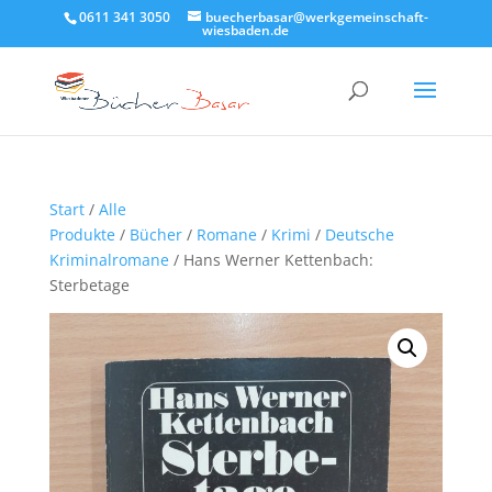
0611 341 3050
buecherbasar@werkgemeinschaft-
wiesbaden.de
Start
/
Alle
Produkte
/
Bücher
/
Romane
/
Krimi
/
Deutsche
Kriminalromane
/ Hans Werner Kettenbach:
Sterbetage