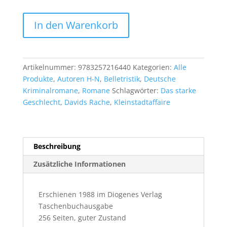
Hans
In den Warenkorb
Werner
Kettenbach:
Sterbetage
Menge
Artikelnummer:
9783257216440
Kategorien:
Alle
Produkte
,
Autoren H-N
,
Belletristik
,
Deutsche
Kriminalromane
,
Romane
Schlagwörter:
Das starke
Geschlecht
,
Davids Rache
,
Kleinstadtaffaire
Beschreibung
Zusätzliche Informationen
Erschienen 1988 im Diogenes Verlag
Taschenbuchausgabe
256 Seiten, guter Zustand