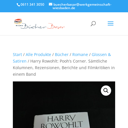
0611 341 3050
buecherbasar@werkgemeinschaft-
wiesbaden.de
Start
/
Alle Produkte
/
Bücher
/
Romane
/
Glossen &
Satiren
/ Harry Rowohlt: Pooh’s Corner. Sämtliche
Kolumnen, Rezensionen, Berichte und Filmkritiken in
einem Band