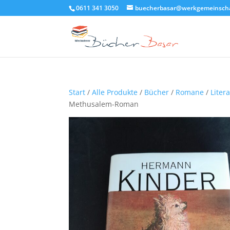
0611 341 3050
buecherbasar@werkgemeinscha
Start
/
Alle Produkte
/
Bücher
/
Romane
/
Liter
Methusalem-Roman