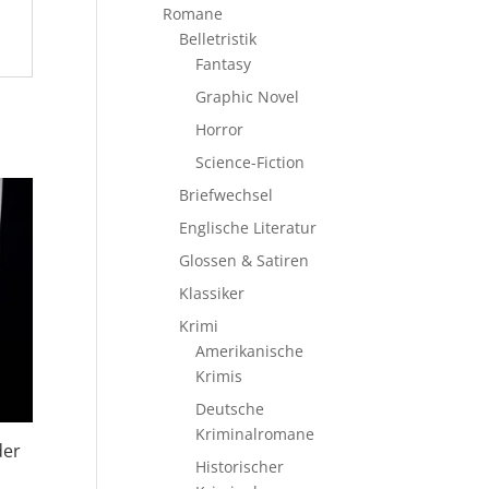
Romane
Belletristik
Fantasy
Graphic Novel
Horror
Science-Fiction
Briefwechsel
Englische Literatur
Glossen & Satiren
Klassiker
Krimi
Amerikanische
Krimis
Deutsche
Kriminalromane
der
Historischer