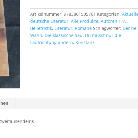
Melaten.
Der
Artikelnummer:
9783861505761
Kategorien:
Aktuell
Methusalem-
deutsche Literatur
,
Alle Produkte
,
Autoren H-N
,
Roman
Belletristik
,
Literatur
,
Romane
Schlagwörter:
Der hel
Menge
Wahn
,
Die klassische Sau
,
Du musst nur die
Laufrichtung ändern
,
Konstanz
onen
 Zweitausendeins