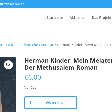
ft-wiesbaden.de
Startseite
Aktuelles
Das Projekt
atur
/
Aktuelle deutsche Literatur
/ Herman Kinder: Mein Melaten. 
Herman Kinder: Mein Melate
Der Methusalem-Roman
€
6,00
Vorrätig
Herman
In den Warenkorb
Kinder:
Mein