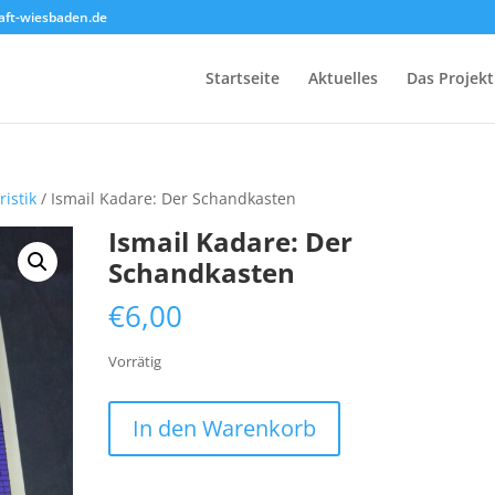
ft-wiesbaden.de
Startseite
Aktuelles
Das Projekt
ristik
/ Ismail Kadare: Der Schandkasten
Ismail Kadare: Der
Schandkasten
€
6,00
Vorrätig
Ismail
In den Warenkorb
Kadare:
Der
Schandkasten