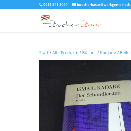
0611 341 3050
buecherbasar@werkgemeinscha
Start
/
Alle Produkte
/
Bücher
/
Romane
/
Bellet