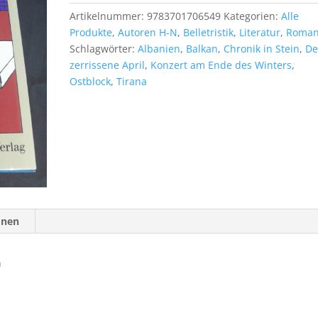
Menge
Artikelnummer:
9783701706549
Kategorien:
Alle
Produkte
,
Autoren H-N
,
Belletristik
,
Literatur
,
Roma
Schlagwörter:
Albanien
,
Balkan
,
Chronik in Stein
,
De
zerrissene April
,
Konzert am Ende des Winters
,
Ostblock
,
Tirana
onen
n