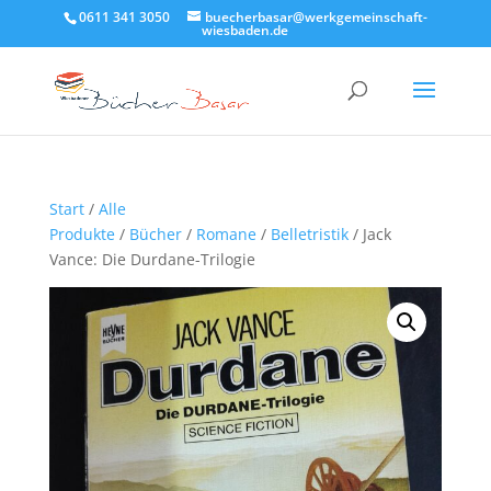
0611 341 3050
buecherbasar@werkgemeinschaft-
wiesbaden.de
Start
/
Alle
Produkte
/
Bücher
/
Romane
/
Belletristik
/ Jack
Vance: Die Durdane-Trilogie