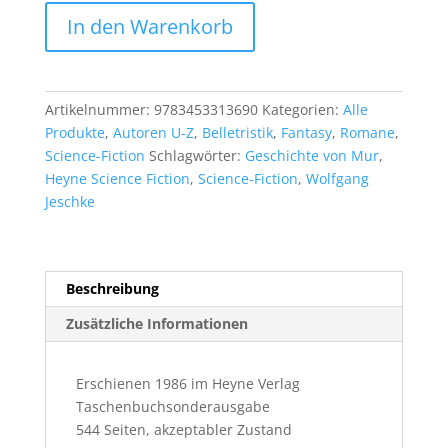
Jack
In den Warenkorb
Vance:
Die
Durdane-
Trilogie
Artikelnummer:
9783453313690
Kategorien:
Alle
Menge
Produkte
,
Autoren U-Z
,
Belletristik
,
Fantasy
,
Romane
,
Science-Fiction
Schlagwörter:
Geschichte von Mur
,
Heyne Science Fiction
,
Science-Fiction
,
Wolfgang
Jeschke
Beschreibung
Zusätzliche Informationen
Erschienen 1986 im Heyne Verlag
Taschenbuchsonderausgabe
544 Seiten, akzeptabler Zustand