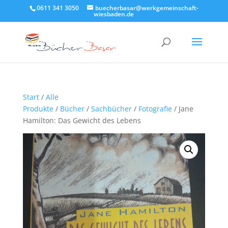
0611 341 3050
buecherbasar@werkgemeinschaft-
wiesbaden.de
Start
/
Alle
Produkte
/
Bücher
/
Sachbücher
/
Fotografie
/ Jane
Hamilton: Das Gewicht des Lebens