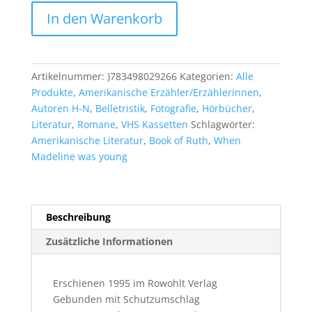
Jane
In den Warenkorb
Hamilton:
Das
Gewicht
des
Artikelnummer:
)783498029266
Kategorien:
Alle
Lebens
Produkte
,
Amerikanische Erzähler/Erzählerinnen
,
Menge
Autoren H-N
,
Belletristik
,
Fotografie
,
Hörbücher
,
Literatur
,
Romane
,
VHS Kassetten
Schlagwörter:
Amerikanische Literatur
,
Book of Ruth
,
When
Madeline was young
Beschreibung
Zusätzliche Informationen
Erschienen 1995 im Rowohlt Verlag
Gebunden mit Schutzumschlag