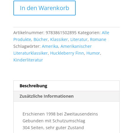
Mark
In den Warenkorb
Twain:
Die
Abenteuer
von
Artikelnummer:
9783861502895
Kategorien:
Alle
Tom
Produkte
,
Bücher
,
Klassiker
,
Literatur
,
Romane
Sawyer
Schlagwörter:
Amerika
,
Amerikanischer
Menge
Literaturklassiker
,
Huckleberry Finn
,
Humor
,
Kinderliteratur
Beschreibung
Zusätzliche Informationen
Erschienen 1998 bei Zweitausendeins
Gebunden mit Schutzumschlag
304 Seiten, sehr guter Zustand