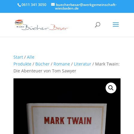
0611 341 3050
buecherbasar@werkgemeinschaft-
wiesbaden.de
Start
/
Alle
Produkte
/
Bücher
/
Romane
/
Literatur
/ Mark Twain:
Die Abenteuer von Tom Sawyer