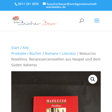
0611 341 3050
buecherbasar@werkgemeinschaft-
wiesbaden.de
Start
/
Alle
Produkte
/
Bücher
/
Romane
/
Literatur
/ Masuccio:
Novellino. Renaissancenovellen aus Neapel und dem
Süden Italienss