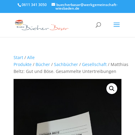
0611 341 3050
buecherbasar@werkgemeinschaft-
wiesbaden.de
Start
/
Alle
Produkte
/
Bücher
/
Sachbücher
/
Gesellschaft
/ Matthias
Beltz: Gut und Böse. Gesammelte Untertreibungen