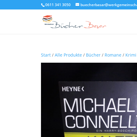
0611 341 3050
buecherbasar@werkgemeinscha
Start
/
Alle Produkte
/
Bücher
/
Romane
/
Krimi