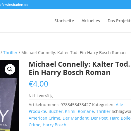
ft-wiesbaden.de
Startseite
Aktuelles
Das Projekt
/
Thriller
/ Michael Connelly: Kalter Tod. Ein Harry Bosch Roman
Michael Connelly: Kalter Tod.
Ein Harry Bosch Roman
€
4,00
Nicht vorrätig
Artikelnummer:
9783453433427
Kategorien:
Alle
Produkte
,
Bücher
,
Krimi
,
Romane
,
Thriller
Schlagwör
American Crime
,
Der Mandant
,
Der Poet
,
Hard Boile
Crime
,
Harry Bosch