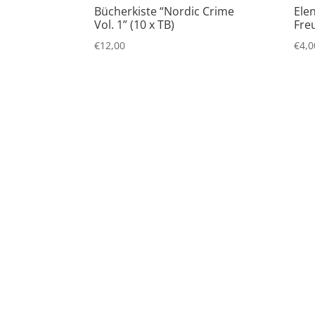
Bücherkiste “Nordic Crime
Ele
Vol. 1” (10 x TB)
Fre
€
12,00
€
4,0