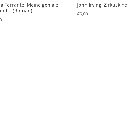
na Ferrante: Meine geniale
John Irving: Zirkuskind
undin (Roman)
€
6,00
0