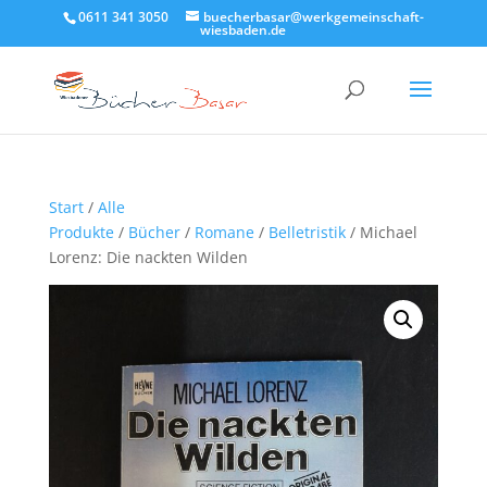
0611 341 3050
buecherbasar@werkgemeinschaft-
wiesbaden.de
Start
/
Alle
Produkte
/
Bücher
/
Romane
/
Belletristik
/ Michael
Lorenz: Die nackten Wilden