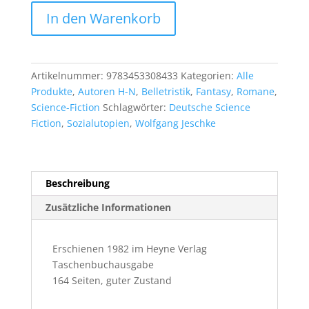
Michael
In den Warenkorb
Lorenz:
Die
nackten
Wilden
Artikelnummer:
9783453308433
Kategorien:
Alle
Menge
Produkte
,
Autoren H-N
,
Belletristik
,
Fantasy
,
Romane
,
Science-Fiction
Schlagwörter:
Deutsche Science
Fiction
,
Sozialutopien
,
Wolfgang Jeschke
Beschreibung
Zusätzliche Informationen
Erschienen 1982 im Heyne Verlag
Taschenbuchausgabe
164 Seiten, guter Zustand