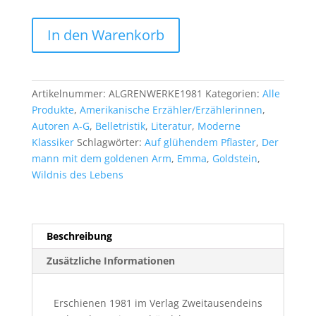
Nelson
In den Warenkorb
Algren:
Calhoun.
Roman
eines
Artikelnummer:
ALGRENWERKE1981
Kategorien:
Alle
Verbrechens
Produkte
,
Amerikanische Erzähler/Erzählerinnen
,
Menge
Autoren A-G
,
Belletristik
,
Literatur
,
Moderne
Klassiker
Schlagwörter:
Auf glühendem Pflaster
,
Der
mann mit dem goldenen Arm
,
Emma
,
Goldstein
,
Wildnis des Lebens
Beschreibung
Zusätzliche Informationen
Erschienen 1981 im Verlag Zweitausendeins