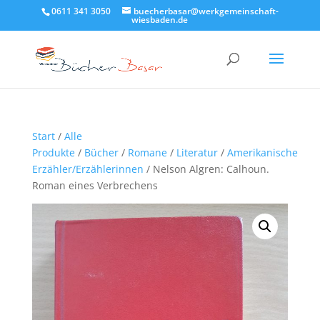
0611 341 3050
buecherbasar@werkgemeinschaft-
wiesbaden.de
Start
/
Alle
Produkte
/
Bücher
/
Romane
/
Literatur
/
Amerikanische
Erzähler/Erzählerinnen
/ Nelson Algren: Calhoun.
Roman eines Verbrechens