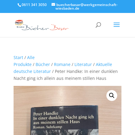
0611 341 3050
buecherbasar@werkgemeinschaft-
wiesbaden.de
Start
/
Alle
Produkte
/
Bücher
/
Romane
/
Literatur
/
Aktuelle
deutsche Literatur
/ Peter Handke: In einer dunklen
Nacht ging ich allein aus meinem stillen Haus