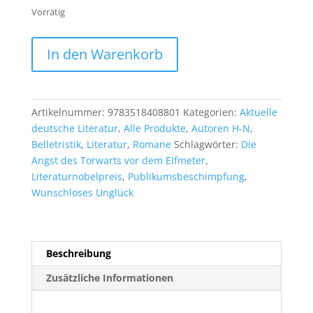
Vorrätig
Peter
In den Warenkorb
Handke:
In
einer
dunklen
Artikelnummer:
9783518408801
Kategorien:
Aktuelle
Nacht
deutsche Literatur
,
Alle Produkte
,
Autoren H-N
,
ging
Belletristik
,
Literatur
,
Romane
Schlagwörter:
Die
ich
Angst des Torwarts vor dem Elfmeter
,
allein
Literaturnobelpreis
,
Publikumsbeschimpfung
,
aus
Wunschloses Unglück
meinem
stillen
Haus
Menge
Beschreibung
Zusätzliche Informationen