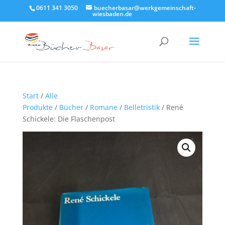
0611 341 3050
buecherbasar@werkgemeinschaft-
wiesbaden.de
Start
/
Alle
Produkte
/
Bücher
/
Romane
/
Belletristik
/ René
Schickele: Die Flaschenpost