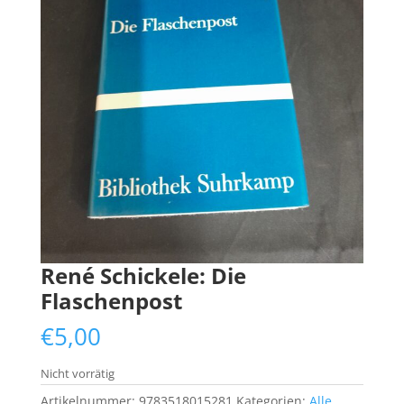
René Schickele: Die
Flaschenpost
€
5,00
Nicht vorrätig
Artikelnummer:
9783518015281
Kategorien:
Alle