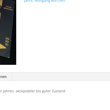
Jahre
,
Wolfgang Borchert
onen
r Jahren, akzeptabler bis guter Zustand