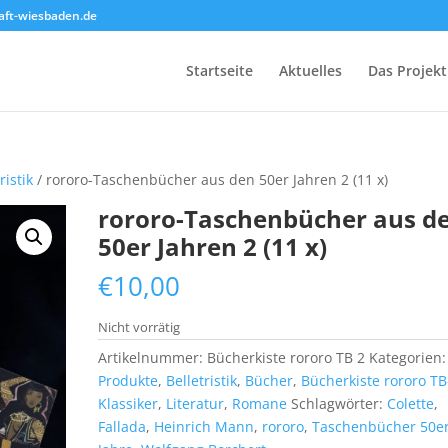
ft-wiesbaden.de
Startseite
Aktuelles
Das Projekt
ristik
/ rororo-Taschenbücher aus den 50er Jahren 2 (11 x)
rororo-Taschenbücher aus d
50er Jahren 2 (11 x)
€
10,00
Nicht vorrätig
Artikelnummer:
Bücherkiste rororo TB 2
Kategorien
Produkte
,
Belletristik
,
Bücher
,
Bücherkiste rororo TB
Klassiker
,
Literatur
,
Romane
Schlagwörter:
Colette
,
Fallada
,
Heinrich Mann
,
rororo
,
Taschenbücher 50e