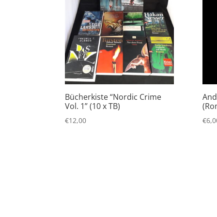
Bücherkiste “Nordic Crime
And
Vol. 1” (10 x TB)
(Ro
€
12,00
€
6,0