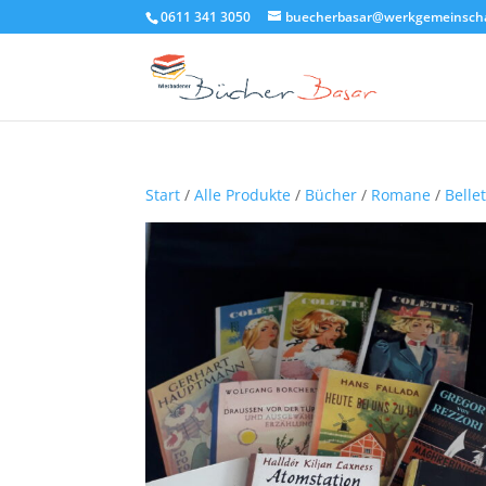
0611 341 3050
buecherbasar@werkgemeinscha
Start
/
Alle Produkte
/
Bücher
/
Romane
/
Bellet