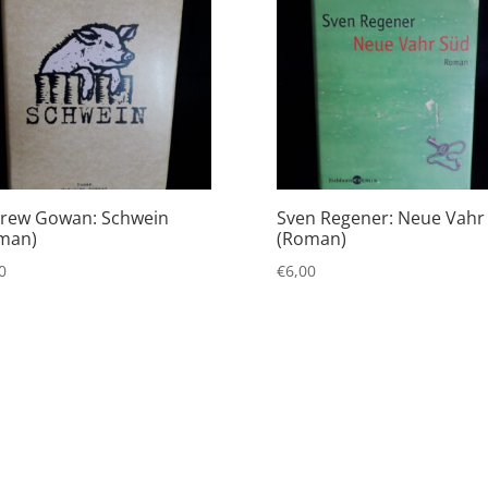
rew Gowan: Schwein
Sven Regener: Neue Vahr
man)
(Roman)
0
€
6,00