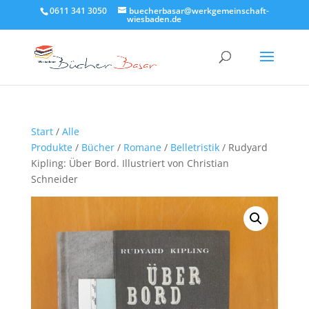
0611 341 3050
buecherbasar@werkgemeinschaft-
wiesbaden.de
Start
/
Alle
Produkte
/
Bücher
/
Romane
/
Belletristik
/ Rudyard
Kipling: Über Bord. Illustriert von Christian
Schneider