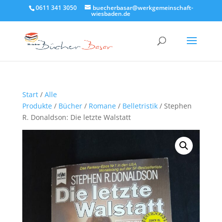
0611 341 3050
buecherbasar@werkgemeinschaft-
wiesbaden.de
Start
/
Alle
Produkte
/
Bücher
/
Romane
/
Belletristik
/ Stephen
R. Donaldson: Die letzte Walstatt