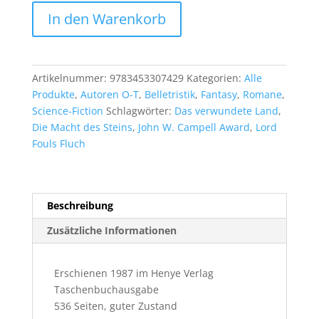
Stephen
In den Warenkorb
R.
Donaldson:
Die
letzte
Artikelnummer:
9783453307429
Kategorien:
Alle
Walstatt
Produkte
,
Autoren O-T
,
Belletristik
,
Fantasy
,
Romane
,
Menge
Science-Fiction
Schlagwörter:
Das verwundete Land
,
Die Macht des Steins
,
John W. Campell Award
,
Lord
Fouls Fluch
Beschreibung
Zusätzliche Informationen
Erschienen 1987 im Henye Verlag
Taschenbuchausgabe
536 Seiten, guter Zustand