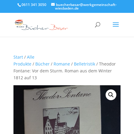
0611 341 3050
buecherbasar@werkgemeinschaft-
wiesbaden.de
Start
/
Alle
Produkte
/
Bücher
/
Romane
/
Belletristik
/ Theodor
Fontane: Vor dem Sturm. Roman aus dem Winter
1812 auf 13