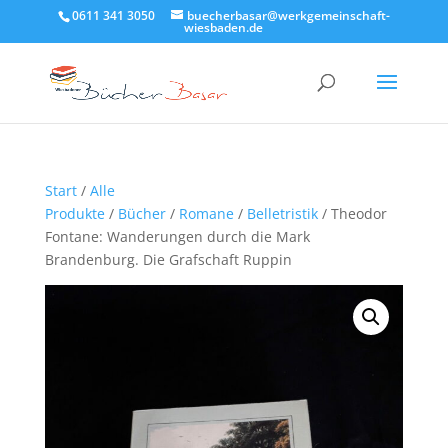
0611 341 3050
buecherbasar@werkgemeinschaft-
wiesbaden.de
Start
/
Alle
Produkte
/
Bücher
/
Romane
/
Belletristik
/ Theodor
Fontane: Wanderungen durch die Mark
Brandenburg. Die Grafschaft Ruppin