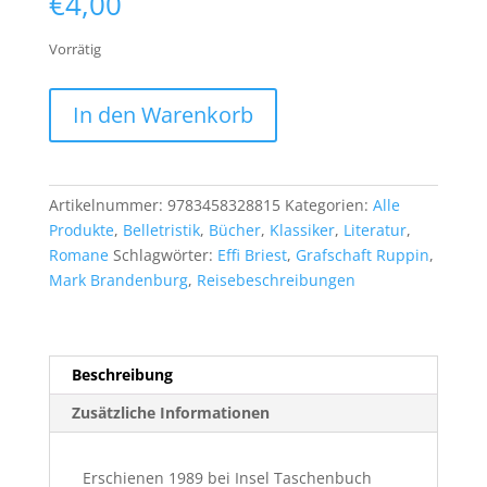
€
4,00
Vorrätig
Theodor
In den Warenkorb
Fontane:
Wanderungen
durch
die
Artikelnummer:
9783458328815
Kategorien:
Alle
Mark
Produkte
,
Belletristik
,
Bücher
,
Klassiker
,
Literatur
,
Brandenburg.
Romane
Schlagwörter:
Effi Briest
,
Grafschaft Ruppin
,
Die
Mark Brandenburg
,
Reisebeschreibungen
Grafschaft
Ruppin
Menge
Beschreibung
Zusätzliche Informationen
Erschienen 1989 bei Insel Taschenbuch