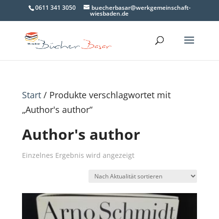
0611 341 3050
buecherbasar@werkgemeinschaft-
wiesbaden.de
Start
/ Produkte verschlagwortet mit
„Author's author“
Author's author
Einzelnes Ergebnis wird angezeigt