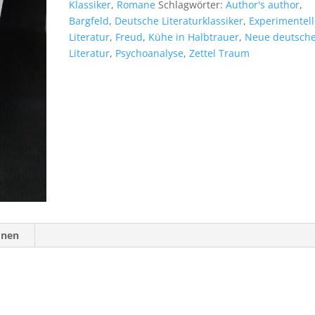
Klassiker
,
Romane
Schlagwörter:
Author's author
,
Bargfeld
,
Deutsche Literaturklassiker
,
Experimentell
Literatur
,
Freud
,
Kühe in Halbtrauer
,
Neue deutsch
Literatur
,
Psychoanalyse
,
Zettel Traum
onen