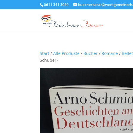
0611 341 3050
buecherbasar@werkgemeinscha
Start
/
Alle Produkte
/
Bücher
/
Romane
/
Bellet
Schuber)