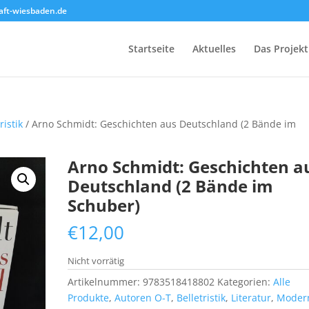
ft-wiesbaden.de
Startseite
Aktuelles
Das Projekt
ristik
/ Arno Schmidt: Geschichten aus Deutschland (2 Bände im
Arno Schmidt: Geschichten a
Deutschland (2 Bände im
Schuber)
€
12,00
Nicht vorrätig
Artikelnummer:
9783518418802
Kategorien:
Alle
Produkte
,
Autoren O-T
,
Belletristik
,
Literatur
,
Moder