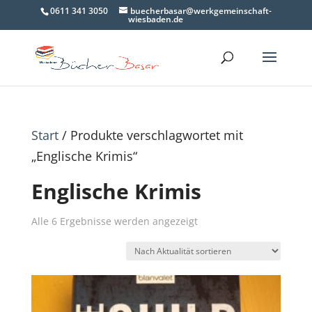
0611 341 3050
buecherbasar@werkgemeinschaft-
wiesbaden.de
Start
/ Produkte verschlagwortet mit
„Englische Krimis“
Englische Krimis
Nach
Alle 6 Ergebnisse werden angezeigt
Aktualität
sortiert