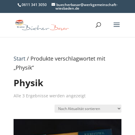
0611 341 3050
buecherbasar@werkgemeinschaft-
wiesbaden.de
Start
/ Produkte verschlagwortet mit
„Physik“
Physik
Nach
Alle 3 Ergebnisse werden angezeigt
Aktualität
sortiert