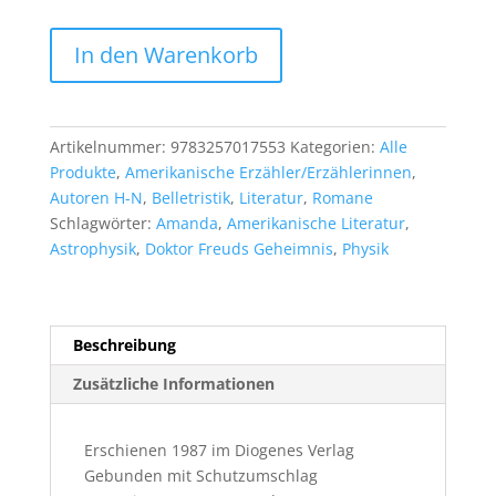
Carol
In den Warenkorb
Hill:
Amanda.
The
Million
Artikelnummer:
9783257017553
Kategorien:
Alle
Mile
Produkte
,
Amerikanische Erzähler/Erzählerinnen
,
High
Autoren H-N
,
Belletristik
,
Literatur
,
Romane
Dancer
Schlagwörter:
Amanda
,
Amerikanische Literatur
,
Menge
Astrophysik
,
Doktor Freuds Geheimnis
,
Physik
Beschreibung
Zusätzliche Informationen
Erschienen 1987 im Diogenes Verlag
Gebunden mit Schutzumschlag