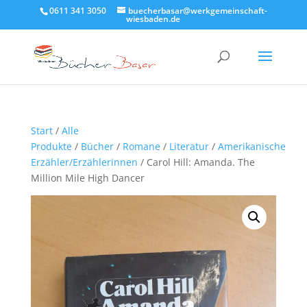
0611 341 3050
buecherbasar@werkgemeinschaft-
wiesbaden.de
Start
/
Alle
Produkte
/
Bücher
/
Romane
/
Literatur
/
Amerikanische
Erzähler/Erzählerinnen
/ Carol Hill: Amanda. The
Million Mile High Dancer