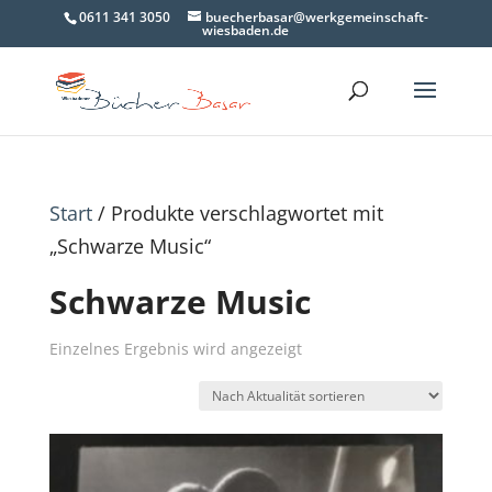
0611 341 3050
buecherbasar@werkgemeinschaft-
wiesbaden.de
Start
/ Produkte verschlagwortet mit
„Schwarze Music“
Schwarze Music
Einzelnes Ergebnis wird angezeigt