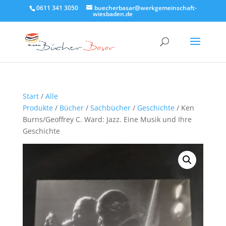
0611 341 3050
buecherbasar@werkgemeinschaft-
wiesbaden.de
Start
/
Alle
Produkte
/
Bücher
/
Sachbücher
/
Geschichte
/ Ken
Burns/Geoffrey C. Ward: Jazz. Eine Musik und Ihre
Geschichte