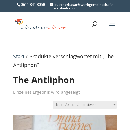
0611 341 3050
buecherbasar@werkgemeinschaft-
wiesbaden.de
Start
/ Produkte verschlagwortet mit „The
Antliphon“
The Antliphon
Einzelnes Ergebnis wird angezeigt