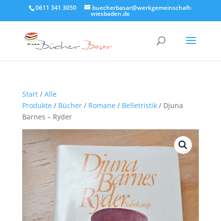
0611 341 3050
buecherbasar@werkgemeinschaft-
wiesbaden.de
Start
/
Alle
Produkte
/
Bücher
/
Romane
/
Belletristik
/ Djuna
Barnes – Ryder