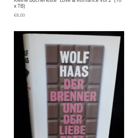
x TB)
€
8,00