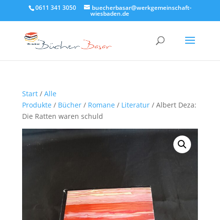
0611 341 3050
buecherbasar@werkgemeinschaft-
wiesbaden.de
Start
/
Alle
Produkte
/
Bücher
/
Romane
/
Literatur
/ Albert Deza:
Die Ratten waren schuld