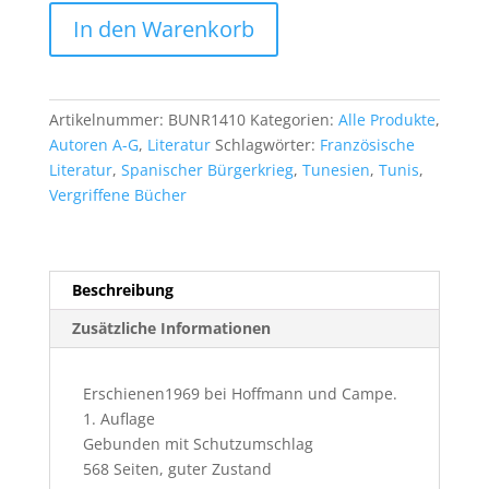
Albert
In den Warenkorb
Deza:
Die
Ratten
waren
Artikelnummer:
BUNR1410
Kategorien:
Alle Produkte
,
schuld
Autoren A-G
,
Literatur
Schlagwörter:
Französische
Menge
Literatur
,
Spanischer Bürgerkrieg
,
Tunesien
,
Tunis
,
Vergriffene Bücher
Beschreibung
Zusätzliche Informationen
Erschienen1969 bei Hoffmann und Campe.
1. Auflage
Gebunden mit Schutzumschlag
568 Seiten, guter Zustand