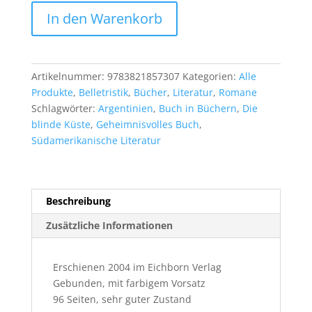
Carlos
In den Warenkorb
Maria
Dominguez:
Das
Papierhaus
Artikelnummer:
9783821857307
Kategorien:
Alle
Menge
Produkte
,
Belletristik
,
Bücher
,
Literatur
,
Romane
Schlagwörter:
Argentinien
,
Buch in Büchern
,
Die
blinde Küste
,
Geheimnisvolles Buch
,
Südamerikanische Literatur
Beschreibung
Zusätzliche Informationen
Erschienen 2004 im Eichborn Verlag
Gebunden, mit farbigem Vorsatz
96 Seiten, sehr guter Zustand