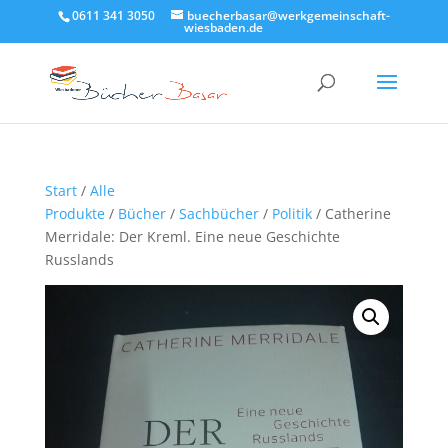
0611 341 3050
buecherbasar@werkgemeinschaft-
wiesbaden.de
Start
/
Alle
Produkte
/
Bücher
/
Sachbücher
/
Politik
/ Catherine
Merridale: Der Kreml. Eine neue Geschichte
Russlands