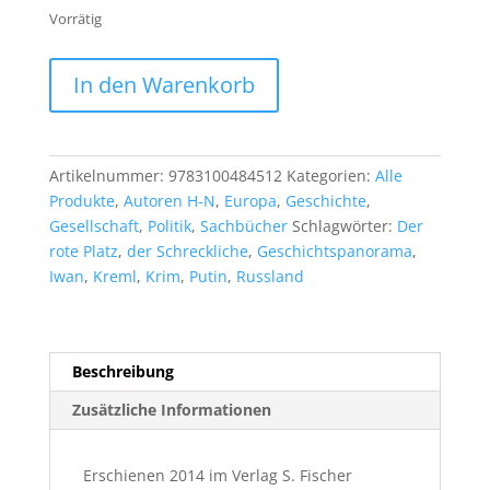
Vorrätig
Catherine
In den Warenkorb
Merridale:
Der
Kreml.
Eine
Artikelnummer:
9783100484512
Kategorien:
Alle
neue
Produkte
,
Autoren H-N
,
Europa
,
Geschichte
,
Geschichte
Gesellschaft
,
Politik
,
Sachbücher
Schlagwörter:
Der
Russlands
rote Platz
,
der Schreckliche
,
Geschichtspanorama
,
Menge
Iwan
,
Kreml
,
Krim
,
Putin
,
Russland
Beschreibung
Zusätzliche Informationen
Erschienen 2014 im Verlag S. Fischer